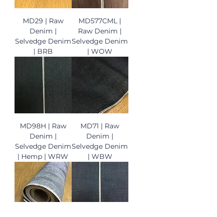
MD29 | Raw
MD577CML |
Denim |
Raw Denim |
Selvedge Denim
Selvedge Denim
| BRB
| WOW
MD98H | Raw
MD71 | Raw
Denim |
Denim |
Selvedge Denim
Selvedge Denim
| Hemp | WRW
| WBW